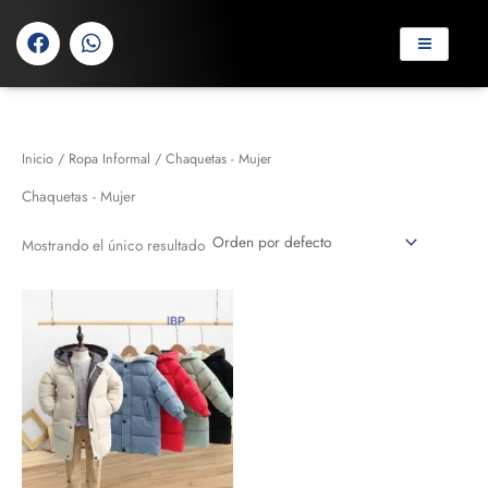
Ir
F
W
al
a
h
contenido
c
a
e
t
b
s
o
a
o
p
Inicio
/
Ropa Informal
/ Chaquetas - Mujer
k
p
Chaquetas - Mujer
Mostrando el único resultado