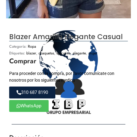
Blazer Amarillo Elegante Casual
Categoría:
Ropa
Etiquetas:
blazer
,
chaquetas
,
ejecutivo
,
elegante
,
mujer
Comprar
Para proceder con la compra, por favor comunícate con
nosotros por los siguientes medios
310 687 8190
WhatsApp