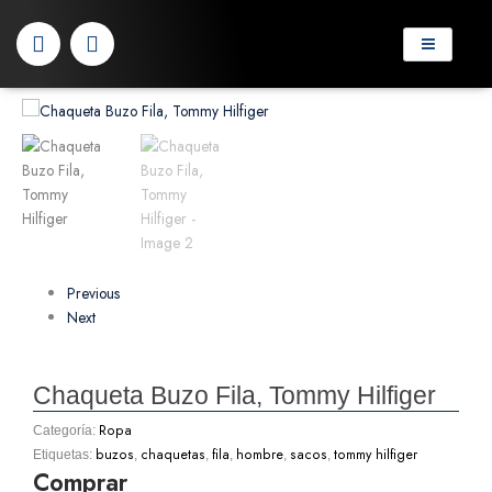
Ir
F
W
al
a
h
contenido
c
a
e
t
b
s
o
a
o
p
k
p
Previous
Next
Chaqueta Buzo Fila, Tommy Hilfiger
Ropa
Categoría:
buzos
chaquetas
fila
hombre
sacos
tommy hilfiger
Etiquetas:
,
,
,
,
,
Comprar