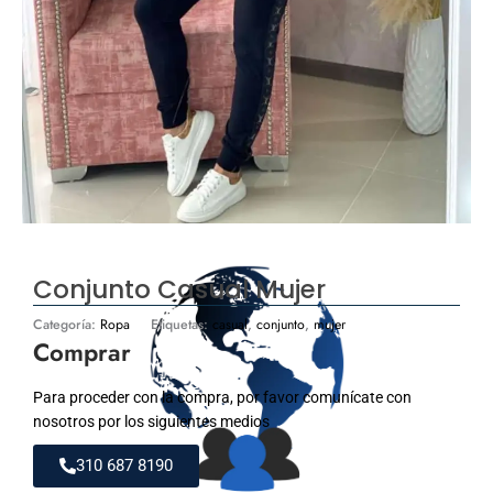
Conjunto Casual Mujer
Categoría:
Ropa
Etiquetas:
casual
,
conjunto
,
mujer
Comprar
Para proceder con la compra, por favor comunícate con
nosotros por los siguientes medios
310 687 8190