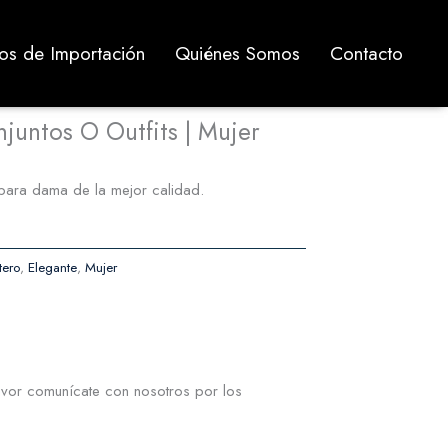
ios de Importación
Quiénes Somos
Contacto
juntos O Outfits | Mujer
 para dama de la mejor calidad.
tero
,
Elegante
,
Mujer
vor comunícate con nosotros por los