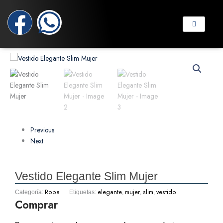
Ir
F
W
al
contenido
a
h
c
a
e
t
b
s
Previous
o
a
Next
o
p
Vestido Elegante Slim Mujer
k
p
Ropa
elegante
mujer
slim
vestido
Categoría:
Etiquetas:
,
,
,
Comprar