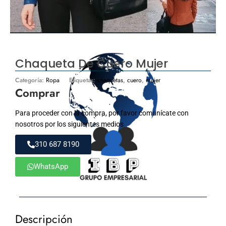
Chaqueta De Cuero Mujer
Categoría:
Ropa
Etiquetas:
chaquetas
,
cuero
,
mujer
Comprar
Para proceder con la compra, por favor comunícate con
nosotros por los siguientes medios
310 687 8190
WhatsApp
Descripción