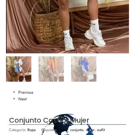
Previous
Next
Conjunto Casual Mujer
Categoría:
Ropa
Etiquetas:
casual
,
conjunto
,
mujer
,
outfit