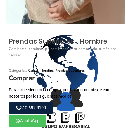
Prendas Superiores | Hombre
Camisetas, camisas, polos y buzos para hombre de la más alta
calidad.
Categorías:
Casual
,
Hombre
,
Prendas Superiores
Comprar
Para proceder con la compra, por favor comunícate con
nosotros por los siguientes medios
310 687 8190
WhatsApp